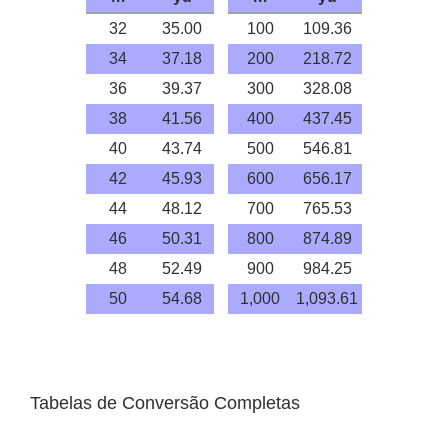
32
35.00
100
109.36
34
37.18
200
218.72
36
39.37
300
328.08
38
41.56
400
437.45
40
43.74
500
546.81
42
45.93
600
656.17
44
48.12
700
765.53
46
50.31
800
874.89
48
52.49
900
984.25
50
54.68
1,000
1,093.61
Tabelas de Conversão Completas