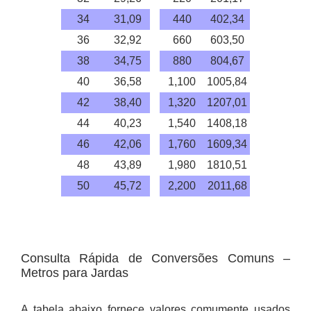
34
31,09
440
402,34
36
32,92
660
603,50
38
34,75
880
804,67
40
36,58
1,100
1005,84
42
38,40
1,320
1207,01
44
40,23
1,540
1408,18
46
42,06
1,760
1609,34
48
43,89
1,980
1810,51
50
45,72
2,200
2011,68
Consulta Rápida de Conversões Comuns –
Metros para Jardas
A tabela abaixo fornece valores comumente usados