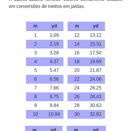
em conversões de metros em jardas.
m
yd
m
yd
1
1.09
12
13.12
2
2.19
14
15.31
3
3.28
16
17.50
4
4.37
18
19.69
5
5.47
20
21.87
6
6.56
22
24.06
7
7.66
24
26.25
8
8.75
26
28.43
9
9.84
28
30.62
10
10.94
30
32.81
m
yd
m
yd