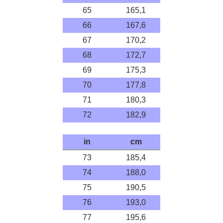
65
165,1
66
167,6
67
170,2
68
172,7
69
175,3
70
177,8
71
180,3
72
182,9
in
cm
73
185,4
74
188,0
75
190,5
76
193,0
77
195,6