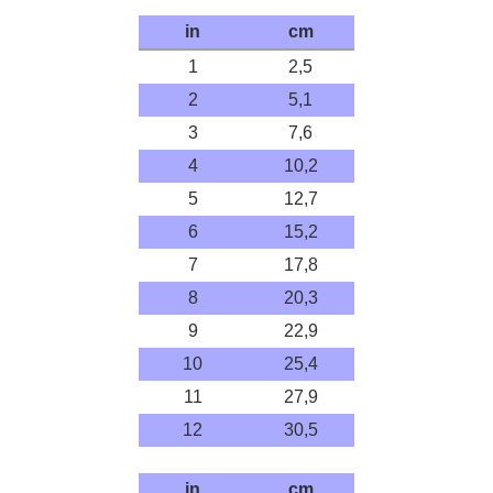
in
cm
1
2,5
2
5,1
3
7,6
4
10,2
5
12,7
6
15,2
7
17,8
8
20,3
9
22,9
10
25,4
11
27,9
12
30,5
in
cm