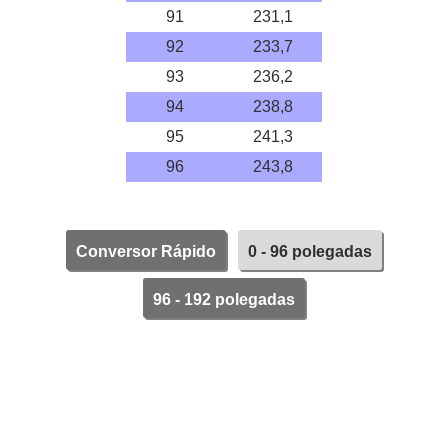
91
231,1
92
233,7
93
236,2
94
238,8
95
241,3
96
243,8
Conversor Rápido
0 - 96 polegadas
96 - 192 polegadas