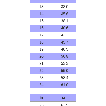
13
33,0
14
35,6
15
38,1
16
40,6
17
43,2
18
45,7
19
48,3
20
50,8
21
53,3
22
55,9
23
58,4
24
61,0
in
cm
25
63,5