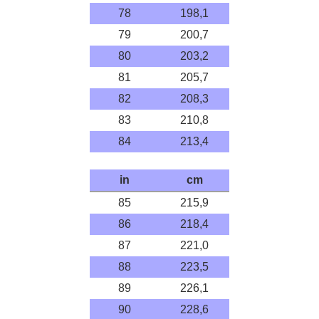
78
198,1
79
200,7
80
203,2
81
205,7
82
208,3
83
210,8
84
213,4
in
cm
85
215,9
86
218,4
87
221,0
88
223,5
89
226,1
90
228,6