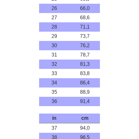
26
66,0
27
68,6
28
71,1
29
73,7
30
76,2
31
78,7
32
81,3
33
83,8
34
86,4
35
88,9
36
91,4
in
cm
37
94,0
38
96,5