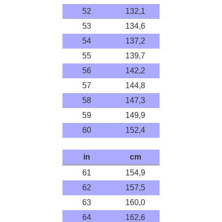
52
132,1
53
134,6
54
137,2
55
139,7
56
142,2
57
144,8
58
147,3
59
149,9
60
152,4
in
cm
61
154,9
62
157,5
63
160,0
64
162,6