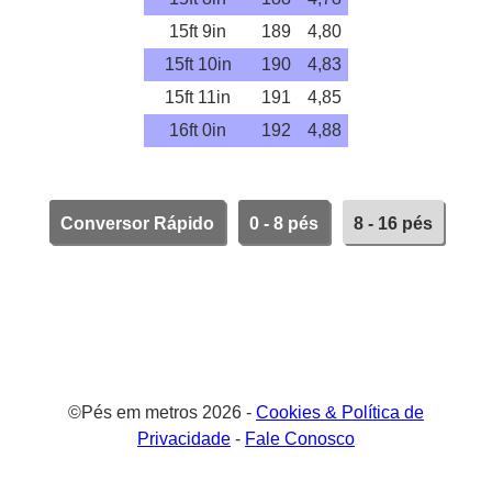
15ft 9in
189
4,80
15ft 10in
190
4,83
15ft 11in
191
4,85
16ft 0in
192
4,88
Conversor Rápido
0 - 8 pés
8 - 16 pés
©Pés em metros 2026 -
Cookies & Política de
Privacidade
-
Fale Conosco