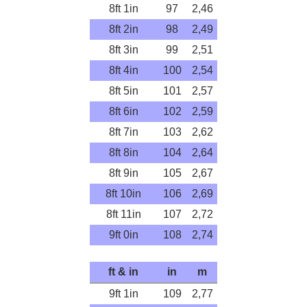
8ft 1in
97
2,46
8ft 2in
98
2,49
8ft 3in
99
2,51
8ft 4in
100
2,54
8ft 5in
101
2,57
8ft 6in
102
2,59
8ft 7in
103
2,62
8ft 8in
104
2,64
8ft 9in
105
2,67
8ft 10in
106
2,69
8ft 11in
107
2,72
9ft 0in
108
2,74
ft & in
in
m
9ft 1in
109
2,77