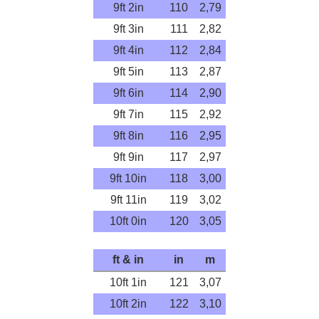
9ft 2in
110
2,79
9ft 3in
111
2,82
9ft 4in
112
2,84
9ft 5in
113
2,87
9ft 6in
114
2,90
9ft 7in
115
2,92
9ft 8in
116
2,95
9ft 9in
117
2,97
9ft 10in
118
3,00
9ft 11in
119
3,02
10ft 0in
120
3,05
ft & in
in
m
10ft 1in
121
3,07
10ft 2in
122
3,10