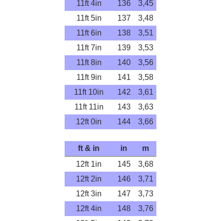
11ft 4in
136
3,45
11ft 5in
137
3,48
11ft 6in
138
3,51
11ft 7in
139
3,53
11ft 8in
140
3,56
11ft 9in
141
3,58
11ft 10in
142
3,61
11ft 11in
143
3,63
12ft 0in
144
3,66
ft & in
in
m
12ft 1in
145
3,68
12ft 2in
146
3,71
12ft 3in
147
3,73
12ft 4in
148
3,76