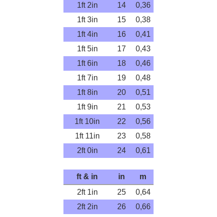
1ft 2in
14
0,36
1ft 3in
15
0,38
1ft 4in
16
0,41
1ft 5in
17
0,43
1ft 6in
18
0,46
1ft 7in
19
0,48
1ft 8in
20
0,51
1ft 9in
21
0,53
1ft 10in
22
0,56
1ft 11in
23
0,58
2ft 0in
24
0,61
ft & in
in
m
2ft 1in
25
0,64
2ft 2in
26
0,66