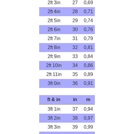
2ft 3in
27
0,69
2ft 4in
28
0,71
2ft 5in
29
0,74
2ft 6in
30
0,76
2ft 7in
31
0,79
2ft 8in
32
0,81
2ft 9in
33
0,84
2ft 10in
34
0,86
2ft 11in
35
0,89
3ft 0in
36
0,91
ft & in
in
m
3ft 1in
37
0,94
3ft 2in
38
0,97
3ft 3in
39
0,99