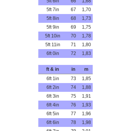
5ft 6in
66
1,68
5ft 7in
67
1,70
5ft 8in
68
1,73
5ft 9in
69
1,75
5ft 10in
70
1,78
5ft 11in
71
1,80
6ft 0in
72
1,83
ft & in
in
m
6ft 1in
73
1,85
6ft 2in
74
1,88
6ft 3in
75
1,91
6ft 4in
76
1,93
6ft 5in
77
1,96
6ft 6in
78
1,98