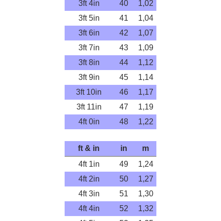
3ft 4in
40
1,02
3ft 5in
41
1,04
3ft 6in
42
1,07
3ft 7in
43
1,09
3ft 8in
44
1,12
3ft 9in
45
1,14
3ft 10in
46
1,17
3ft 11in
47
1,19
4ft 0in
48
1,22
ft & in
in
m
4ft 1in
49
1,24
4ft 2in
50
1,27
4ft 3in
51
1,30
4ft 4in
52
1,32