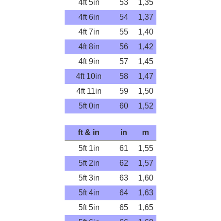
4ft 5in
53
1,35
4ft 6in
54
1,37
4ft 7in
55
1,40
4ft 8in
56
1,42
4ft 9in
57
1,45
4ft 10in
58
1,47
4ft 11in
59
1,50
5ft 0in
60
1,52
ft & in
in
m
5ft 1in
61
1,55
5ft 2in
62
1,57
5ft 3in
63
1,60
5ft 4in
64
1,63
5ft 5in
65
1,65