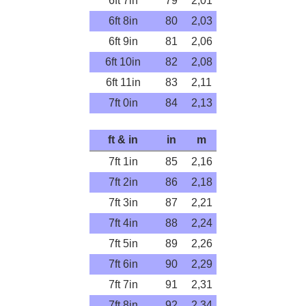
6ft 7in
79
2,01
6ft 8in
80
2,03
6ft 9in
81
2,06
6ft 10in
82
2,08
6ft 11in
83
2,11
7ft 0in
84
2,13
ft & in
in
m
7ft 1in
85
2,16
7ft 2in
86
2,18
7ft 3in
87
2,21
7ft 4in
88
2,24
7ft 5in
89
2,26
7ft 6in
90
2,29
7ft 7in
91
2,31
7ft 8in
92
2,34