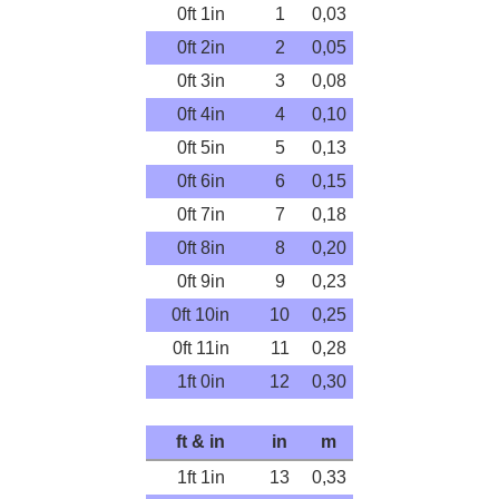
0ft 1in
1
0,03
0ft 2in
2
0,05
0ft 3in
3
0,08
0ft 4in
4
0,10
0ft 5in
5
0,13
0ft 6in
6
0,15
0ft 7in
7
0,18
0ft 8in
8
0,20
0ft 9in
9
0,23
0ft 10in
10
0,25
0ft 11in
11
0,28
1ft 0in
12
0,30
ft & in
in
m
1ft 1in
13
0,33