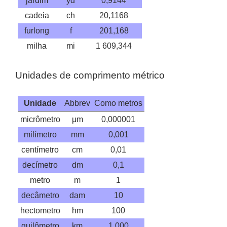
jardim
yd
0,9144
cadeia
ch
20,1168
furlong
f
201,168
milha
mi
1 609,344
Unidades de comprimento métrico
Unidade
Abbrev
Como metros
micrômetro
μm
0,000001
milímetro
mm
0,001
centímetro
cm
0,01
decímetro
dm
0,1
metro
m
1
decâmetro
dam
10
hectometro
hm
100
quilômetro
km
1 000